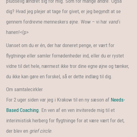
pludselig ændret sig for mig. Som for mange andre. Også
dig? Hvad jeg plejer at tage for givet, er jeg begyndt at se
gennem fordrevne menneskers øjne. Wow – vi har
vand
i
hanen!<(p>
Uanset om du er én, der har doneret penge, er vært for
flygtninge eller samler fornødenheder ind, eller du er rystet
vidne til det hele, nærmest ikke tror dine egne øjne og tænker,
du ikke kan gøre en forskel, så er dette indlæg til dig.
Om samtalecirkler
For 2 uger siden var jeg i Krakow til en ny sæson af
Needs-
Based Coaching
. En ven af ​​en ven inviterede mig til et
interimistisk herberg for flygtninge for at være vært for det,
der blev en
grief circle
.