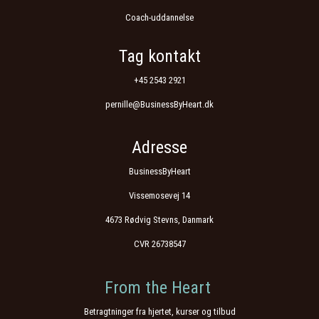
Coach-uddannelse
Tag kontakt
+45 2543 2921
pernille@BusinessByHeart.dk
Adresse
BusinessByHeart
Vissemosevej 14
4673 Rødvig Stevns, Danmark
CVR 26738547
From the Heart
Betragtninger fra hjertet, kurser og tilbud