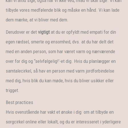
kan vi altid sige, også når vi ikke ved, hvad vi skal sige. Vi kan
tilbyde vores medfølende blik og måske en hånd. Vi kan lade
dem mærke, at vi bliver med dem.
Derudover er det
vigtigt
at du er opfyldt med empati for din
egen rædsel, smerte og ensomhed, dvs. at du har delt det
med en anden person, som har været varm og nærværende
over for dig og “selvfølgelig!’-et dig. Hvis du planlægger en
samtalecirkel, så hav en person med varm jordforbindelse
med dig, hvis blik du kan møde, hvis du bliver usikker eller
trigget.
Best practices
Hvis ovenstående har vakt et ønske i dig om at tilbyde en
sorgcirkel online eller lokalt, og du er interesseret i yderligere